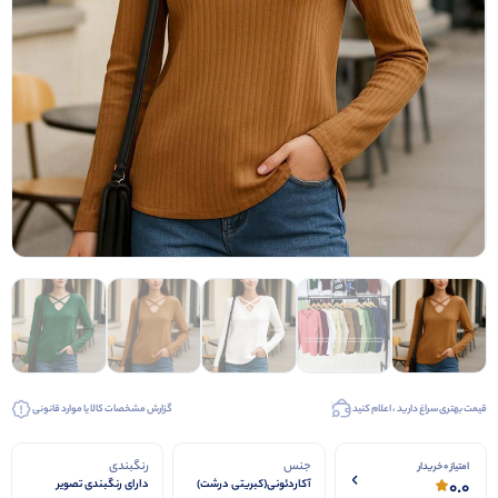
قیمت بهتری سراغ دارید ، اعلام کنید
گزارش مشخصات کالا یا موارد قانونی
جنس
رنگبندی
امتیاز 0 خریدار
0.0
آکاردئونی(کبریتی درشت)
دارای رنگبندی تصویر