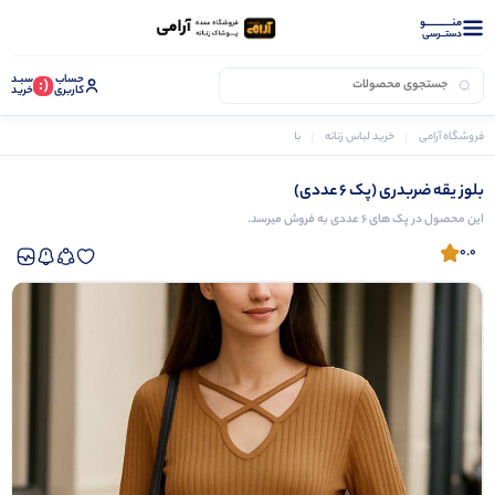
منــــــــــــو
دستــرسی
حساب
سبـد
(:
کاربری
خرید
فروشگاه آرامی
خرید لباس زنانه
بلوز زنانه
بلوز یقه ضربدری (پک 6 عددی)
بلوز یقه ضربدری (پک 6 عددی)
این محصول در پک های 6 عددی به فروش میرسد.
0.0