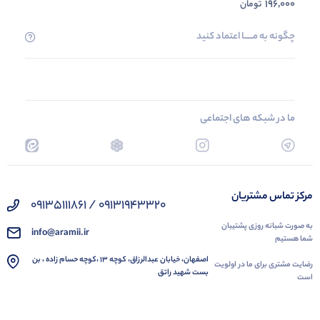
196,000
تومان
چگونه به مــــــا اعتماد کنید
ما در شبکه های اجتماعی
مرکز تماس مشتریان
09131943320 / 09135111861
به صورت شبانه روزی پشتیبان
info@aramii.ir
شما هستیم
اصفهان، خیابان عبدالرزاق، کوچه 13 ،کوچه حسام زاده ، بن
رضایت مشتری برای ما در اولویت
بست شهید راتق
است