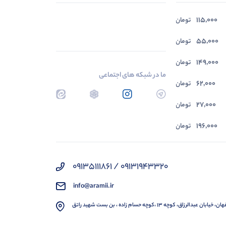
115,000
235,000
تومان
تومان
55,000
تومان
149,000
تومان
ما در شبکه های اجتماعی
62,000
تومان
27,000
تومان
196,000
تومان
09131943320 / 09135111861
info@aramii.ir
 خیابان عبدالرزاق، کوچه 13 ،کوچه حسام زاده ، بن بست شهید راتق