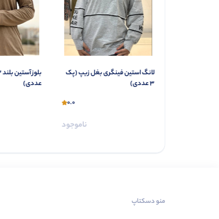
بلوزاستین بلند یقه قایقی (پک 4
لانگ استین فینگری بغل زیپ (پک
3 عددی)
عددی)
0.0
0.0
ناموجود
ناموجود
منو دسکتاپ