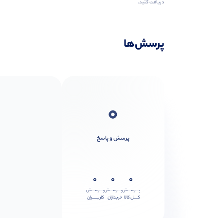
دریافت کنید.
پرسش‌ها
0
پرسش و پاسخ
0
0
0
پـــرســـش
پـــرســـش
پـــرســـش
کــــل کالا
خریداران
کاربـــــران