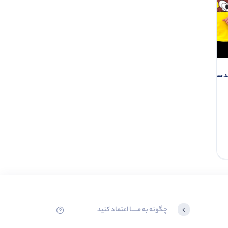
بلوز آستین بلند سنجاب (پک 6
کراپ بافت حرفه ای طرح نوشته چند
باربی(پک 3 عددی)
عددی)
0.0
0.0
ناموجود
ناموجود
چگونه به مــــــا اعتماد کنید