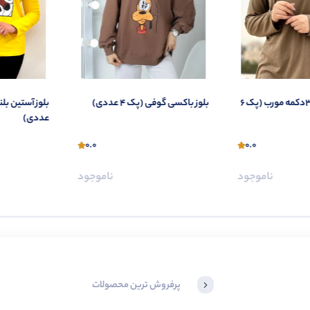
بلوز آستین بلند ۳دکمه مورب (پک 6
بلوز باکسی گوفی (پک 4 عددی)
عددی)
0.0
0.0
ناموجود
ناموجود
پرفروش ترین محصولات