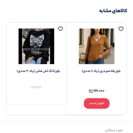
کالاهای مشابه
بلوز یقه ضربدری (پک 6 عددی)
بلوز لانگ لش فشن (پک 3 عددی)
ناموجود
199.000
افزودن به سبد
منو دسکتاپ