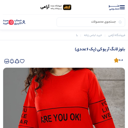
منــــــــــــو
دستــرسی
حساب
سبـد
(:
کاربری
خرید
فروشگاه آرامی
خرید لباس زنانه
بلوز زنانه
بلوز لانگ آر یو کی (پک 6 عددی)
بلوز لانگ آر یو کی (پک 6 عددی)
0.0