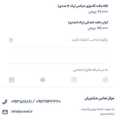
کلاه بافت گلدوزی میکس (پک 12 عددی)
27,000
تومان
کراپ بافت فندقی (پک6عددی)
196,000
تومان
چگونه به مــــــا اعتماد کنید
ما در شبکه های اجتماعی
مرکز تماس مشتریان
09131943320 / 09135111861
به صورت شبانه روزی پشتیبان
info@aramii.ir
شما هستیم