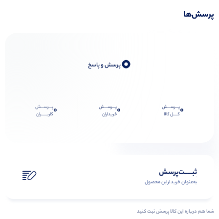
پرسش‌ها
0
پرسش و پاسخ
پـــرســـش
پـــرســـش
پـــرســـش
0
0
0
کــــل کالا
خریداران
کاربـــــران
ثبـــــت‌پرسش
به‌عنوان ‌خریدار‌این‌ محصول
شما هم درباره این کالا پرسش ثبت کنید