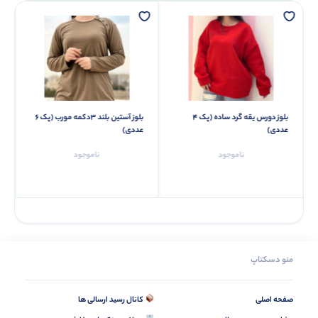
بلوز دورس یقه گرد ساده (پک 4
بلوز آستین بلند ۳دکمه مورب (پک 6
عددی)
عددی)
ناموجود
ناموجود
منو دسکتاپ
صفحه اصلی
کانال رسید ارسالی ها