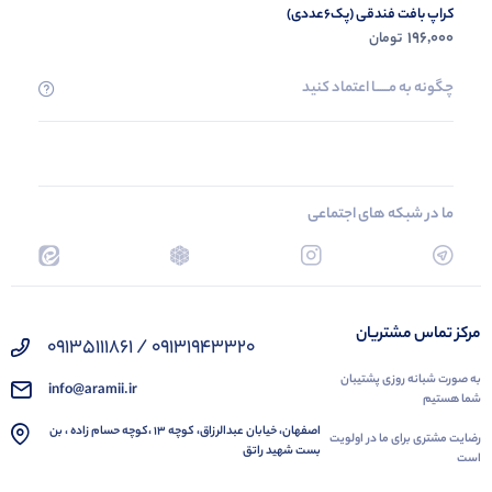
کراپ بافت فندقی (پک6عددی)
196,000
تومان
چگونه به مــــــا اعتماد کنید
ما در شبکه های اجتماعی
مرکز تماس مشتریان
09131943320 / 09135111861
به صورت شبانه روزی پشتیبان
info@aramii.ir
شما هستیم
اصفهان، خیابان عبدالرزاق، کوچه 13 ،کوچه حسام زاده ، بن
رضایت مشتری برای ما در اولویت
بست شهید راتق
است