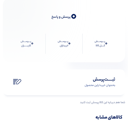
0
پرسش و پاسخ
پـــرســـش
پـــرســـش
پـــرســـش
0
0
0
کــــل کالا
خریداران
کاربـــــران
ثبـــــت‌پرسش
به‌عنوان ‌خریدار‌این‌ محصول
شما هم درباره این کالا پرسش ثبت کنید
کالاهای مشابه