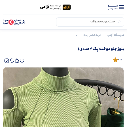
منــــــــــــو
دستــرسی
حساب
سبـد
(:
کاربری
خرید
فروشگاه آرامی
خرید لباس زنانه
بلوز زنانه
بلوز جلو دوخت(پک 4 عددی)
بلوز جلو دوخت(پک 4 عددی)
0.0