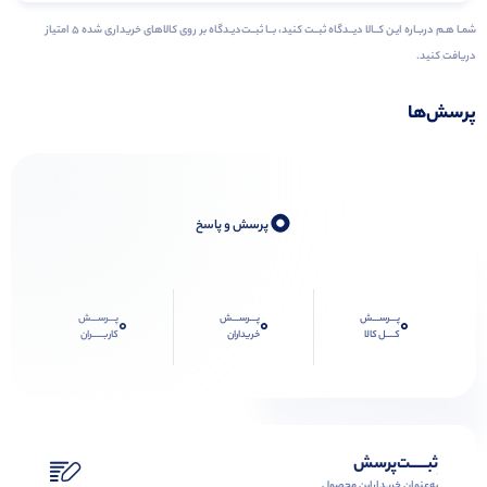
شمـا هـم دربـاره ایـن کــالا دیــدگاه ثبــت کنید، بــا ثبــت‌دیـدگاه بر روی کالاهای خریداری شده ۵ امتیاز
دریافت کنید.
پرسش‌ها
0
پرسش و پاسخ
پـــرســـش
پـــرســـش
پـــرســـش
0
0
0
کــــل کالا
خریداران
کاربـــــران
ثبـــــت‌پرسش
به‌عنوان ‌خریدار‌این‌ محصول