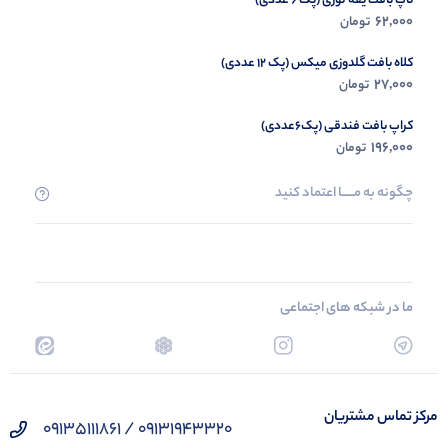
تاپ بافت یقه لوزی (پک 6 عددی)
62,000
تومان
کلاه بافت گلدوزی میکس (پک 12 عددی)
27,000
تومان
کراپ بافت فندقی (پک6عددی)
196,000
تومان
چگونه به مــــــا اعتماد کنید
ما در شبکه های اجتماعی
مرکز تماس مشتریان
09131943320 / 09135111861