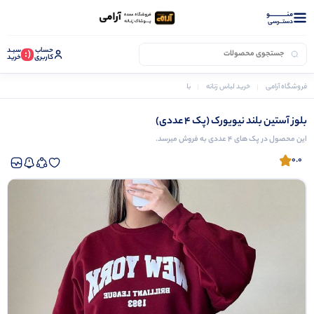
منــــــــــــو
دستــرسی
حساب
سبـد
(:
کاربری
خرید
فروشگاه آرامی
خرید لباس زنانه
بلوز زنانه
بلوز آستین بلند نیویورک (پک 4 عددی)
بلوز آستین بلند نیویورک (پک 4 عددی)
این محصول در پک های 4 عددی به فروش میرسد.
0.0