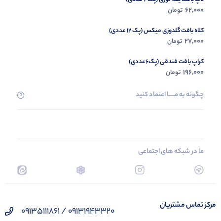
62,000
تومان
کلاه بافت گلدوزی میکس (پک 12 عددی)
27,000
تومان
کراپ بافت فندقی (پک6عددی)
196,000
تومان
چگونه به مــــــا اعتماد کنید
ما در شبکه های اجتماعی
مرکز تماس مشتریان
09131943320 / 09135111861