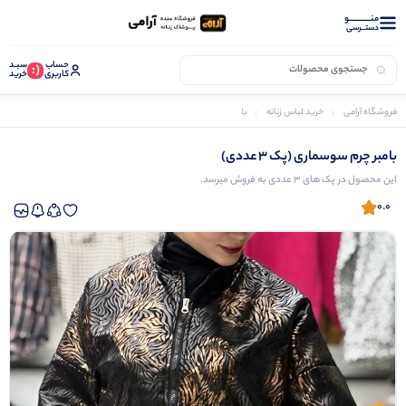
منــــــــــــو
دستــرسی
حساب
سبـد
(:
کاربری
خرید
فروشگاه آرامی
خرید لباس زنانه
بامبر زنانه
بامبر چرم سوسماری (پک 3 عددی)
بامبر چرم سوسماری (پک 3 عددی)
این محصول در پک های 3 عددی به فروش میرسد.
0.0