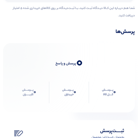
شمـا هـم دربـاره ایـن کــالا دیــدگاه ثبــت کنید، بــا ثبــت‌دیـدگاه بر روی کالاهای خریداری شده ۵ امتیاز
دریافت کنید.
پرسش‌ها
0
پرسش و پاسخ
پـــرســـش
پـــرســـش
پـــرســـش
0
0
0
کــــل کالا
خریداران
کاربـــــران
ثبـــــت‌پرسش
به‌عنوان ‌خریدار‌این‌ محصول