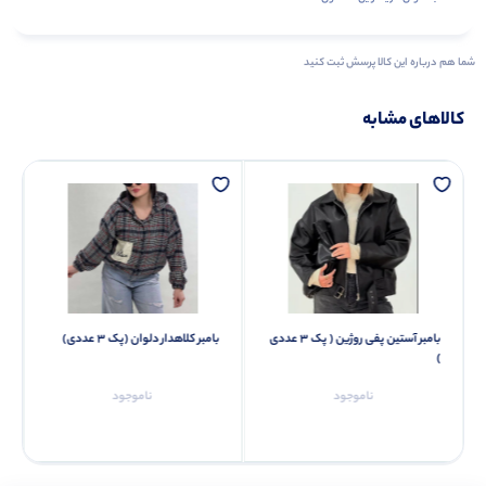
شما هم درباره این کالا پرسش ثبت کنید
کالاهای مشابه
بامبر آستین پفی روژین ( پک 3 عددی
بامبر کلاهدار دلوان (پک 3 عددی)
)
ناموجود
ناموجود