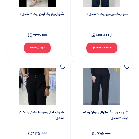
شلوار بگ ریزشی (پک 6 عددی)
شلوار نیم بگ لینن (پک 2 عددی)
از
1.100.000
337.000
مشاهده محصول
افزودن به سبد
شلوار فول بگ مازراتی قواره رستمی
شلوار دامنی صوفیا مشکی (پک 3
(پک 4 عددی)
عددی)
435.000
765.000