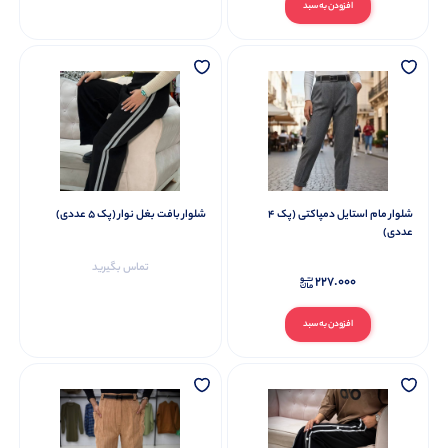
افزودن به سبد
شلوار مام استایل دمپاکتی (پک 4
شلوار بافت بغل نوار (پک 5 عددی)
عددی)
تماس بگیرید
227.000
افزودن به سبد