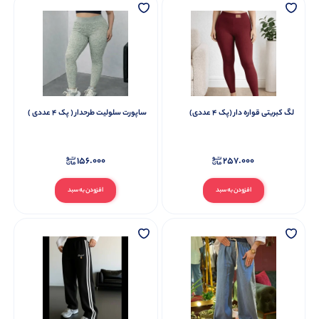
لگ کبریتی قواره دار (پک 4 عددی)
ساپورت سلولیت طرحدار ( پک 4 عددی )
156.000
257.000
افزودن به سبد
افزودن به سبد