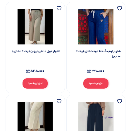
شلوار نیم بگ خط دوخت تدی (پک 4
شلوار فول دامنی نیهان (پک 4 عددی)
عددی)
545.000
368.000
افزودن به سبد
افزودن به سبد