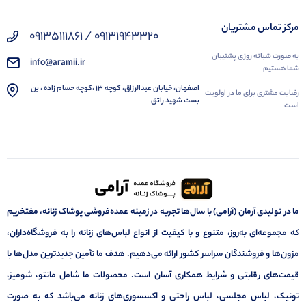
راه های ارتباطی با فروشگاه آرامی برای خرید شلوار زنانه
مرکز تماس مشتریان
09131943320 / 09135111861
چنانچه قصد خرید انواع شلوار زنانه را دارید می توانید با شماره های زیر در ارتباط باشید.
به صورت شبانه روزی پشتیبان
info@aramii.ir
09131943320 / 09135509506
شما هستیم
اصفهان، خیابان عبدالرزاق، کوچه 13 ،کوچه حسام زاده ، بن
رضایت مشتری برای ما در اولویت
بست شهید راتق
است
ما در تولیدی آرمان (آرامی) با سال‌ها تجربه در زمینه عمده‌فروشی پوشاک زنانه، مفتخریم
که مجموعه‌ای به‌روز، متنوع و با کیفیت از انواع لباس‌های زنانه را به فروشگاه‌داران،
مزون‌ها و فروشندگان سراسر کشور ارائه می‌دهیم. هدف ما تأمین جدیدترین مدل‌ها با
قیمت‌های رقابتی و شرایط همکاری آسان است. محصولات ما شامل مانتو، شومیز،
تونیک، لباس مجلسی، لباس راحتی و اکسسوری‌های زنانه می‌باشد که به صورت