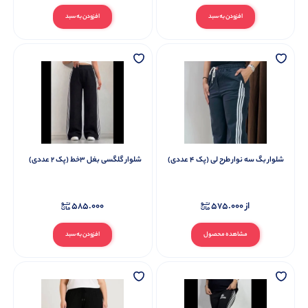
افزودن به سبد
افزودن به سبد
شلوار بگ سه نوار طرح لی (پک 4 عددی)
شلوار گلگسی بغل ۳خط (پک 2 عددی)
از
575.000
585.000
مشاهده محصول
افزودن به سبد