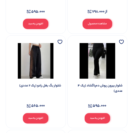
از
798.000
595.000
مشاهده محصول
افزودن به سبد
شلوار بیرون پوش دمپاگشاد (پک 4
شلوار بگ بغل رادو (پک 2 عددی)
عددی)
565.000
595.000
افزودن به سبد
افزودن به سبد