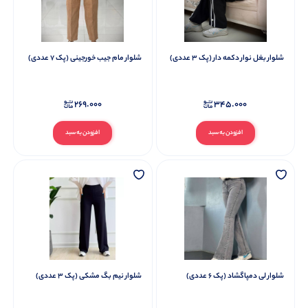
شلوار بغل نوار دکمه دار (پک 3 عددی)
شلوار مام جیب خورجینی (پک 7 عددی)
269.000
345.000
افزودن به سبد
افزودن به سبد
شلوار لی دمپاگشاد (پک 6 عددی)
شلوار نیم بگ مشکی (پک 3 عددی)