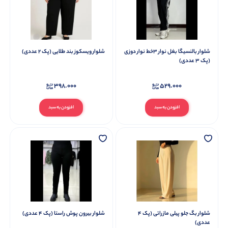
شلوار بالنسیگا بغل نوار ۳خط نوار دوزی
شلوار ویسکوز بند طلایی (پک 2 عددی)
(پک 3 عددی)
398.000
529.000
افزودن به سبد
افزودن به سبد
شلوار بگ جلو پیلی مازراتی (پک 4
شلوار بیرون پوش راستا (پک 4 عددی)
عددی)